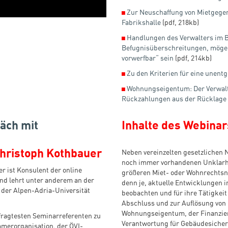
◼
Zur Neuschaffung von Mietgege
Fabrikshalle
(pdf, 218kb)
◼
Handlungen des Verwalters im B
Befugnisüberschreitungen, mögen 
vorwerfbar“ sein
(pdf, 214kb)
◼
Zu den Kriterien für eine unen
◼
Wohnungseigentum: Der Verwalte
Rückzahlungen aus der Rücklage
äch mit
Inhalte des Webinar
Christoph Kothbauer
Neben vereinzelten gesetzlichen 
noch immer vorhandenen Unklarhei
r ist Konsulent der online
größeren Miet- oder Wohnrechtsno
d lehrt unter anderem an der
denn je, aktuelle Entwicklungen 
 der Alpen-Adria-Universität
beobachten und für ihre Tätigkei
Abschluss und zur Auflösung von 
Wohnungseigentum, der Finanzier
fragtesten Seminarreferenten zu
Verantwortung für Gebäudesicher
merorganisation, der ÖVI-