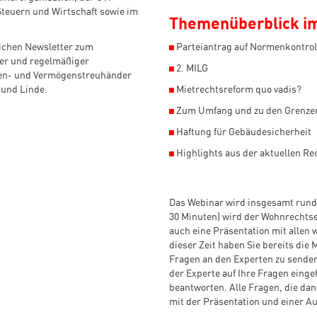
teuern und Wirtschaft sowie im
Themenüberblick im
tlichen Newsletter zum
◼
Parteiantrag auf Normenkontrol
her und regelmäßiger
◼
2. MILG
ien- und Vermögenstreuhänder
 und Linde.
◼
Mietrechtsreform quo vadis?
◼
Zum Umfang und zu den Grenzen
◼
Haftung für Gebäudesicherheit
◼
Highlights aus der aktuellen R
Das Webinar wird insgesamt rund 
30 Minuten) wird der Wohnrechtsex
auch eine Präsentation mit allen
dieser Zeit haben Sie bereits die
Fragen an den Experten zu senden.
der Experte auf Ihre Fragen eingeh
beantworten. Alle Fragen, die da
mit der Präsentation und einer Au