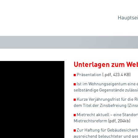
Hauptsei
Unterlagen zum We
◼
Präsentation
(.pdf, 423.4 KB)
◼
Ist im Wohnungseigentum eine 
selbständige Gegenstände zuläss
◼
Kurze Verjährungsfrist für die
dem Titel der Zinsbefreiung (Zin
◼
Mietrecht aktuell – eine Stand
Mietrechtsreform
(pdf, 204kb)
◼
Zur Haftung für Gebäudesicherhe
ausreichend beleuchteter und ge