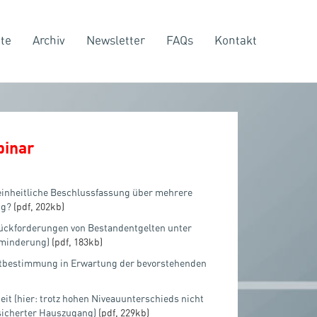
te
Archiv
Newsletter
FAQs
Kontakt
binar
einheitliche Beschlussfassung über mehrere
ig?
(pdf, 202kb)
 Rückforderungen von Bestandentgelten unter
sminderung)
(pdf, 183kb)
ortbestimmung in Erwartung der bevorstehenden
it (hier: trotz hohen Niveauunterschieds nicht
sicherter Hauszugang)
(pdf, 229kb)