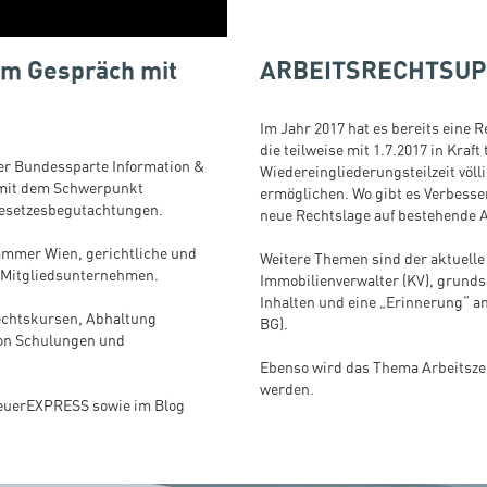
im Gespräch mit
ARBEITSRECHTSUP
Im Jahr 2017 hat es bereits eine
die teilweise mit 1.7.2017 in Kraft
der Bundessparte Information &
Wiedereingliederungsteilzeit völl
 mit dem Schwerpunkt
ermöglichen. Wo gibt es Verbesse
 Gesetzesbegutachtungen.
neue Rechtslage auf bestehende A
kammer Wien, gerichtliche und
Weitere Themen sind der aktuelle
n Mitgliedsunternehmen.
Immobilienverwalter (KV), grund
Inhalten und eine „Erinnerung“ 
rechtskursen, Abhaltung
BG).
von Schulungen und
Ebenso wird das Thema Arbeitszeit
werden.
teuerEXPRESS sowie im Blog